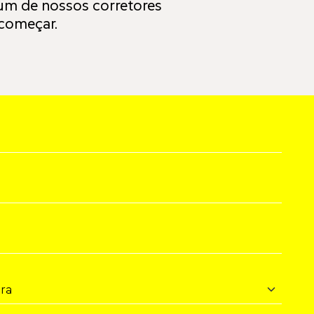
um de nossos corretores
 começar.
ra:*
ra