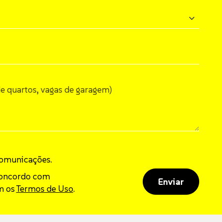
de quartos, vagas de garagem)
omunicações.
concordo com
Enviar
m os
Termos de Uso
.