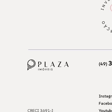
3
(49)
Instag
Faceb
CRECI 3691-J
Youtub