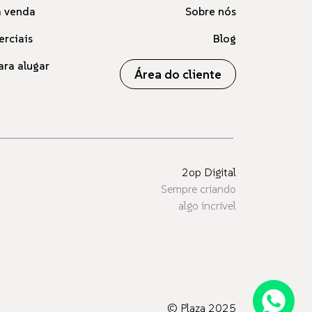
à venda
Sobre nós
erciais
Blog
ara alugar
Área do cliente
2op Digital
Sempre criando
algo incrível
© Plaza 2025