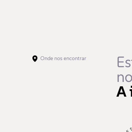
Es
Onde nos encontrar
no
A 