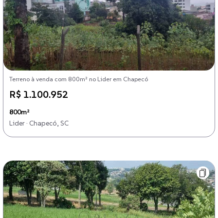
Terreno à venda com 800m² no Lider em Chapecó
R$ 1.100.952
800m²
Lider · Chapecó, SC