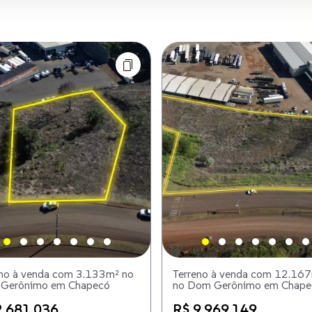
eno à venda com 3.133m² no
Terreno à venda com 12.16
Gerônimo em Chapecó
no Dom Gerônimo em Chape
2.681.036
R$ 9.969.149