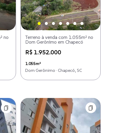
² no
Terreno à venda com 1.055m² no
Dom Gerônimo em Chapecó
R$ 1.952.000
1.055m²
Dom Gerônimo · Chapecó, SC