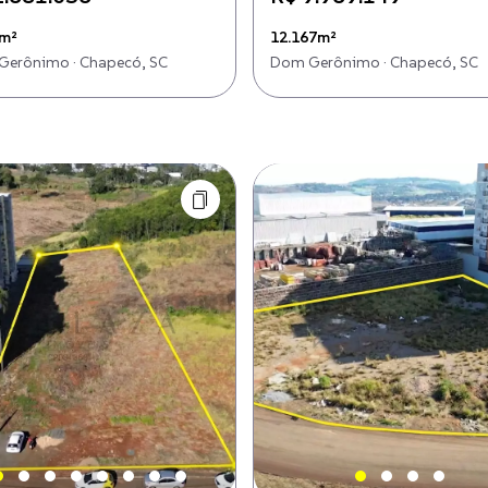
3m²
12.167m²
erônimo · Chapecó, SC
Dom Gerônimo · Chapecó, SC