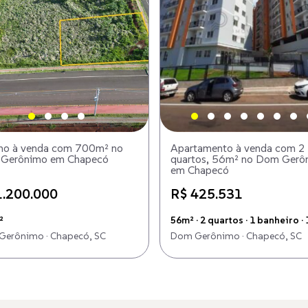
eno à venda com 700m² no
Apartamento à venda com 2
Gerônimo em Chapecó
quartos, 56m² no Dom Gerô
em Chapecó
1.200.000
R$ 425.531
²
56m² · 2 quartos · 1 banheiro · 
erônimo · Chapecó, SC
Dom Gerônimo · Chapecó, SC