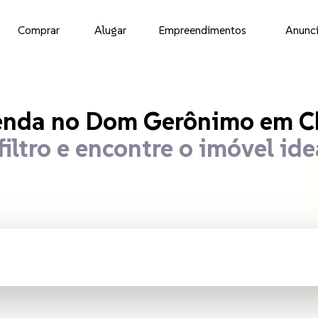
Comprar
Alugar
Empreendimentos
Anunci
is à venda
no Do
enda
no Dom Gerônimo em Ch
filtro e encontre o imóvel ide