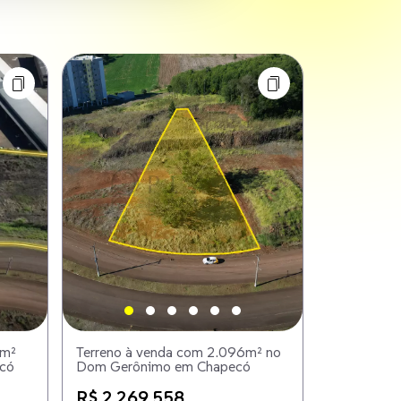
7m²
Terreno à venda com 2.096m² no
có
Dom Gerônimo em Chapecó
R$ 2.269.558