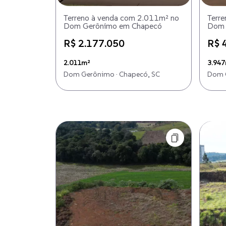
Terreno à venda com 2.011m² no
Terr
Dom Gerônimo em Chapecó
Dom 
R$ 2.177.050
R$ 
2.011m²
3.94
Dom Gerônimo · Chapecó, SC
Dom G