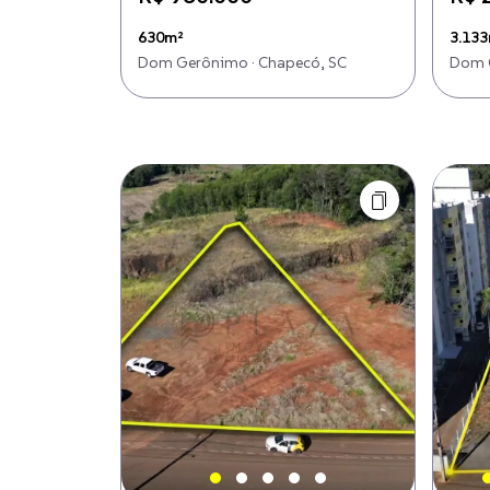
630m²
3.13
Dom Gerônimo · Chapecó, SC
Dom G