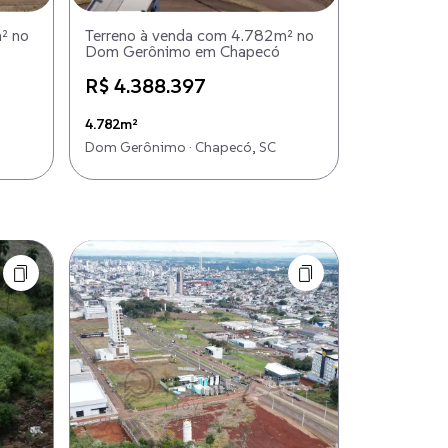
² no
Terreno à venda com 4.782m² no
Dom Gerônimo em Chapecó
R$ 4.388.397
4.782m²
Dom Gerônimo · Chapecó, SC