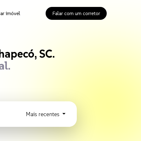
ar imóvel
Falar com um corretor
m Gerônimo em Ch
apecó, SC.
al.
Mais recentes