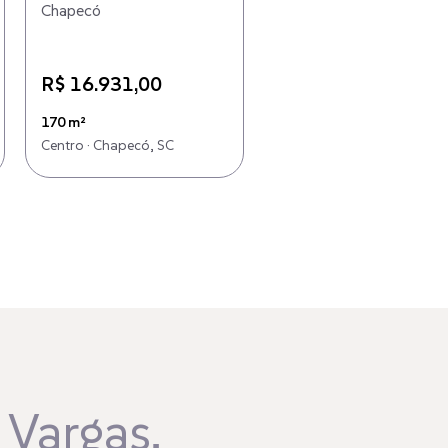
Chapecó
Chapecó
R$ 16.931,00
R$ 3.170,00
170 m²
82 m²
Centro · Chapecó, SC
Centro · Chapecó, SC
 Vargas,