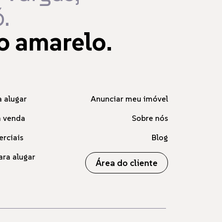
.
o amarelo.
 alugar
Anunciar meu imóvel
à venda
Sobre nós
erciais
Blog
ara alugar
Área do cliente