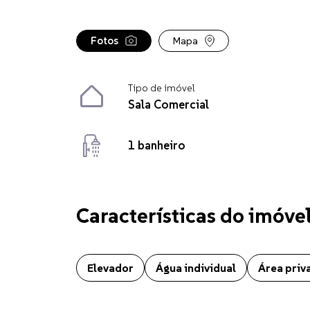
Fotos
Mapa
Tipo de imóvel
Sala Comercial
1 banheiro
Características do imóve
Sala Comercial localizado no bairro Centro em Chapecó
Elevador
Água individual
Área priv