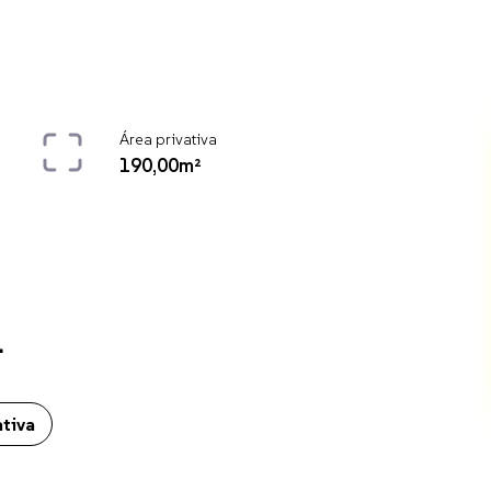
Área privativa
190,00m²
l
. O imóvel conta ainda com Elevador, Água individual, Área privativa
ativa