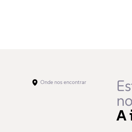
Es
Onde nos encontrar
no
A 