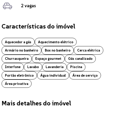
2 vagas
Características do imóvel
Casa localizado no bairro Passo dos Fortes em Chapecó. O imóvel con
Aquecedor a gás
Aquecimento elétrico
Armário no banheiro
Box no banheiro
Cerca elétrica
Churrasqueira
Espaço gourmet
Gás canalizado
Interfone
Lavabo
Lavanderia
Piscina
Portão eletrônico
Água individual
Área de serviço
Área privativa
Mais detalhes do imóvel