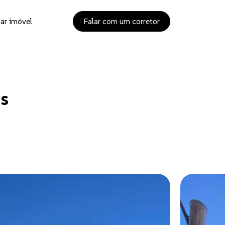
ar imóvel
Falar com um corretor
as