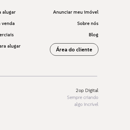
 alugar
Anunciar meu imóvel
à venda
Sobre nós
erciais
Blog
ara alugar
Área do cliente
2op Digital
Sempre criando
algo incrível