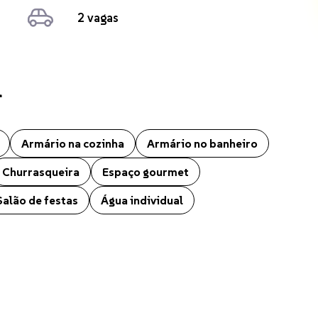
2 vagas
l
ecó. O imóvel conta ainda com Aquecimento elétrico, Ar condicionado
Armário na cozinha
Armário no banheiro
Churrasqueira
Espaço gourmet
Salão de festas
Água individual