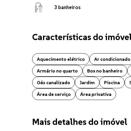
3 banheiros
Características do imóve
Casa localizado no bairro Espelho Das Águas em Chap
Aquecimento elétrico
Ar condicionado
Armário no quarto
Box no banheiro
Gás canalizado
Jardim
Piscina
Área de serviço
Área privativa
Mais detalhes do imóvel