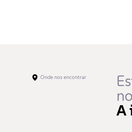
Es
Onde nos encontrar
no
A 