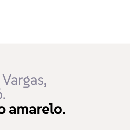
 Vargas,
.
o amarelo.