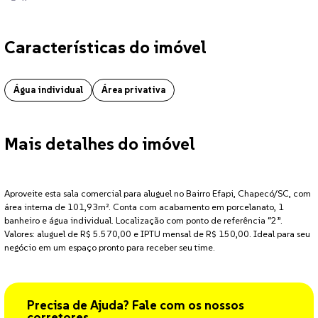
Características do imóvel
Sala Comercial localizado no bairro Efapi em Chapecó. O imóvel conta
Água individual
Área privativa
Mais detalhes do imóvel
Aproveite esta sala comercial para aluguel no Bairro Efapi, Chapecó/SC, com
área interna de 101,93m². Conta com acabamento em porcelanato, 1
banheiro e água individual. Localização com ponto de referência “2”.
Valores: aluguel de R$ 5.570,00 e IPTU mensal de R$ 150,00. Ideal para seu
negócio em um espaço pronto para receber seu time.
Precisa de Ajuda? Fale com os nossos
corretores