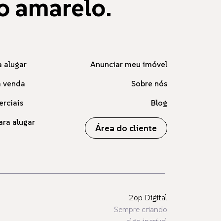
o amarelo.
 alugar
Anunciar meu imóvel
à venda
Sobre nós
erciais
Blog
ara alugar
Área do cliente
2op Digital
Sempre criando