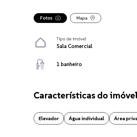
Fotos
Mapa
Tipo de imóvel
Sala Comercial
1 banheiro
Características do imóve
Sala Comercial localizado no bairro Centro em Chapecó
Elevador
Água individual
Área priv