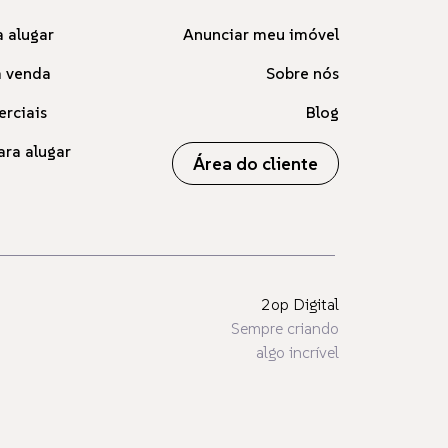
 alugar
Anunciar meu imóvel
à venda
Sobre nós
erciais
Blog
ara alugar
Área do cliente
2op Digital
Sempre criando
algo incrível