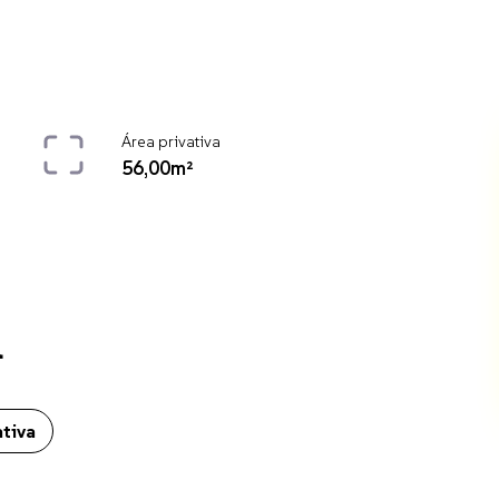
Área privativa
56,00m²
l
. O imóvel conta ainda com Elevador, Água individual, Área privativa
ativa