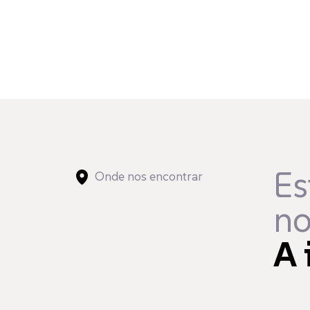
Es
Onde nos encontrar
no
A 