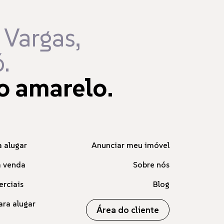
 Vargas,
.
o amarelo.
 alugar
Anunciar meu imóvel
à venda
Sobre nós
erciais
Blog
ara alugar
Área do cliente