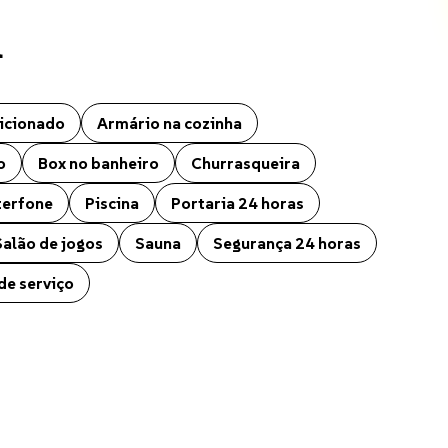
l
 O imóvel conta ainda com Academia, Aquecedor a gás, Ar condiciona
icionado
Armário na cozinha
o
Box no banheiro
Churrasqueira
terfone
Piscina
Portaria 24 horas
Salão de jogos
Sauna
Segurança 24 horas
de serviço