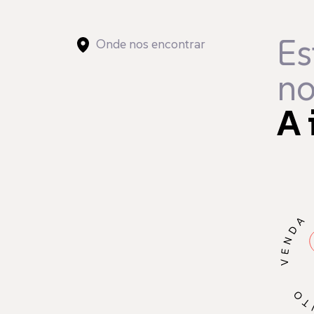
Es
Onde nos encontrar
no
A 