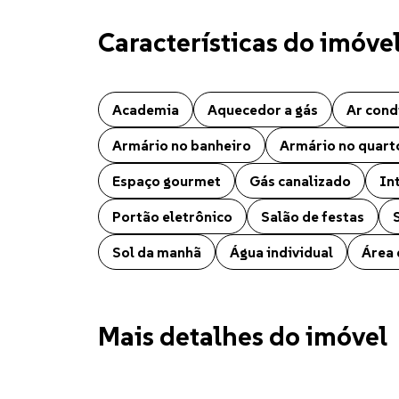
Características do imóve
Apartamento localizado no bairro Centro em Chapecó.
Academia
Aquecedor a gás
Ar cond
Armário no banheiro
Armário no quart
Espaço gourmet
Gás canalizado
In
Portão eletrônico
Salão de festas
Sol da manhã
Água individual
Área 
Mais detalhes do imóvel