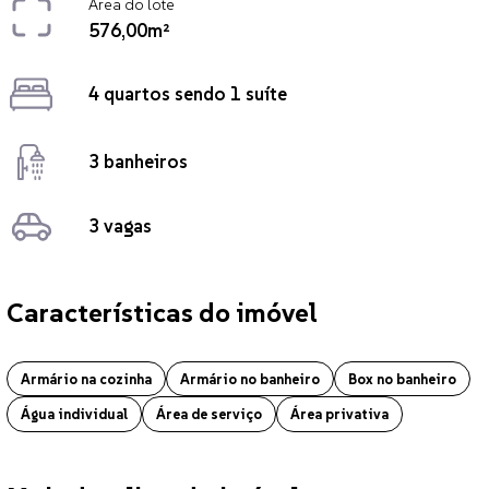
Área do lote
576,00m²
4 quartos sendo 1 suíte
3 banheiros
3 vagas
Características do imóvel
Casa localizado no bairro Presidente Médici em Chapecó. O imóvel co
Armário na cozinha
Armário no banheiro
Box no banheiro
Água individual
Área de serviço
Área privativa