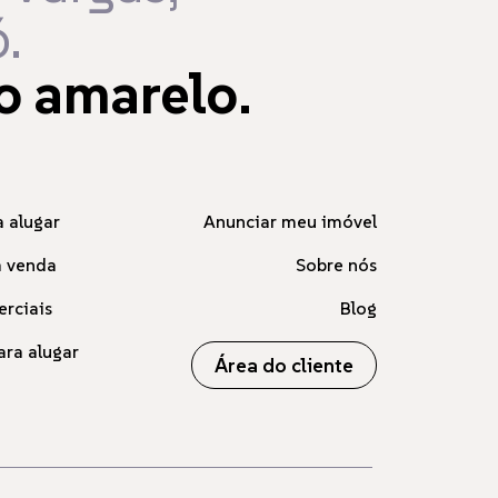
.
o amarelo.
 alugar
Anunciar meu imóvel
à venda
Sobre nós
erciais
Blog
ara alugar
Área do cliente