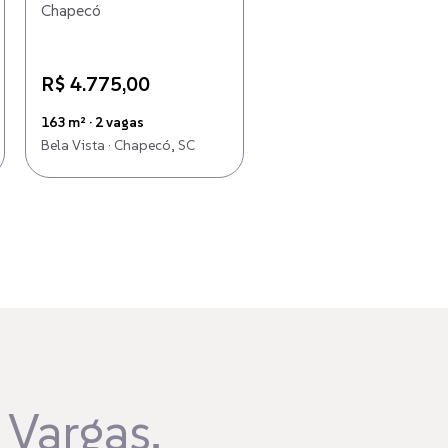
Chapecó
em Chapecó
R$ 4.775,00
R$ 6.820,00
163 m² · 2 vagas
300 m²
Bela Vista · Chapecó, SC
Esplanada · Chapecó, SC
 Vargas,