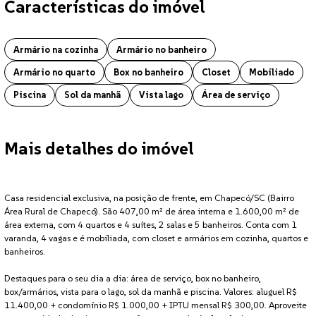
Características do imóvel
Casa localizado no bairro Área Rural de Chapecó em Chapecó. O imóve
Armário na cozinha
Armário no banheiro
Armário no quarto
Box no banheiro
Closet
Mobiliado
Piscina
Sol da manhã
Vista lago
Área de serviço
Mais detalhes do imóvel
Casa residencial exclusiva, na posição de frente, em Chapecó/SC (Bairro
Área Rural de Chapecó). São 407,00 m² de área interna e 1.600,00 m² de
área externa, com 4 quartos e 4 suítes, 2 salas e 5 banheiros. Conta com 1
varanda, 4 vagas e é mobiliada, com closet e armários em cozinha, quartos e
banheiros.
Destaques para o seu dia a dia: área de serviço, box no banheiro,
box/armários, vista para o lago, sol da manhã e piscina. Valores: aluguel R$
11.400,00 + condomínio R$ 1.000,00 + IPTU mensal R$ 300,00. Aproveite