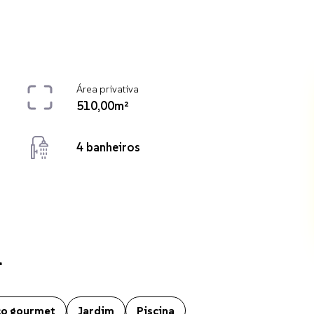
Área privativa
510,00m²
4 banheiros
l
O imóvel conta ainda com Cerca elétrica, Churrasqueira, Espaço gourme
ço gourmet
Jardim
Piscina