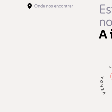
Es
Onde nos encontrar
no
A 