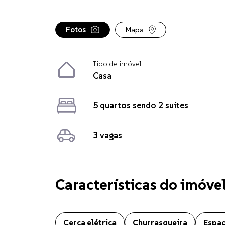
Fotos
Mapa
Tipo de imóvel
Casa
5 quartos sendo 2 suítes
3 vagas
Características do imóve
Casa localizado no bairro Jardim Itália em Chapecó. 
Cerca elétrica
Churrasqueira
Espa