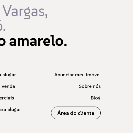
 Vargas,
.
o amarelo.
 alugar
Anunciar meu imóvel
à venda
Sobre nós
erciais
Blog
ara alugar
Área do cliente