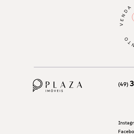
3
(49)
Instag
Faceb