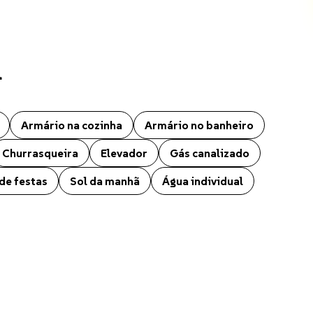
l
hapecó. O imóvel conta ainda com Aquecimento elétrico, Ar condicion
Armário na cozinha
Armário no banheiro
Churrasqueira
Elevador
Gás canalizado
de festas
Sol da manhã
Água individual