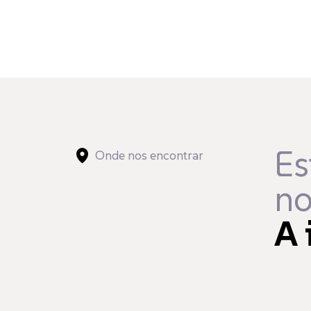
Es
Onde nos encontrar
no
A 