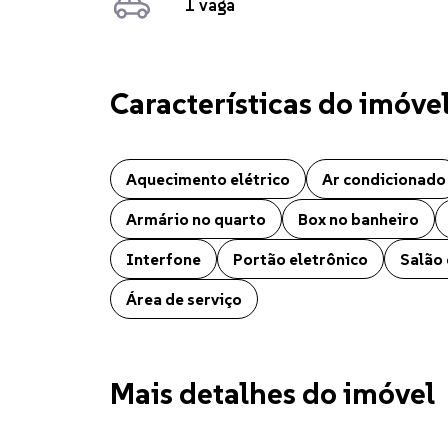
1 vaga
Características do imóve
Apartamento localizado no bairro Jardim Itália em C
Aquecimento elétrico
Ar condicionado
Armário no quarto
Box no banheiro
Interfone
Portão eletrônico
Salão 
Área de serviço
Mais detalhes do imóvel