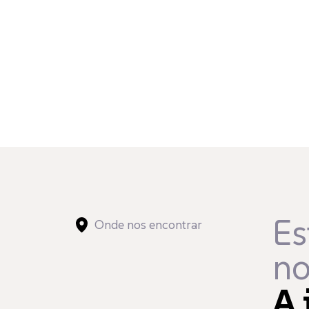
Es
Onde nos encontrar
no
A 