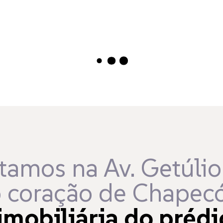
Carregando...
tamos na Av. Getúlio
 coração de Chapecó
imobiliária do prédi