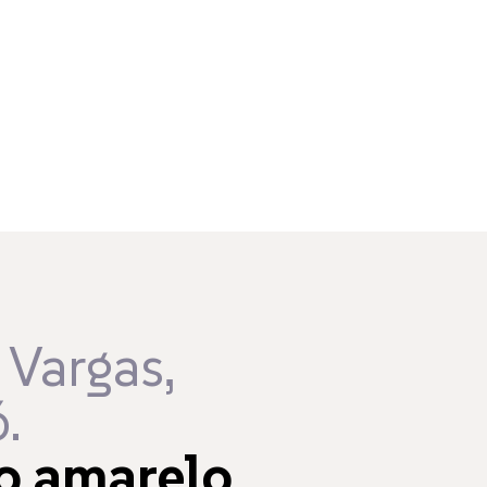
 Vargas,
.
o amarelo.