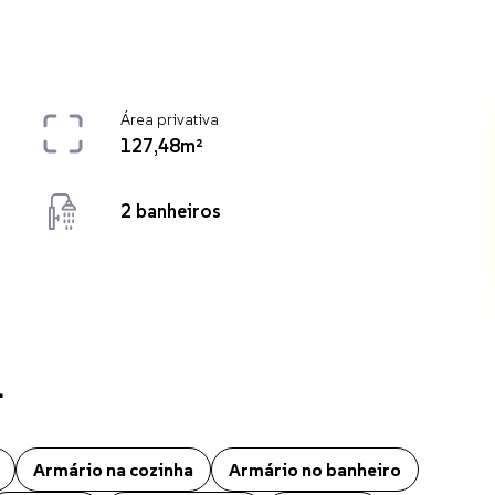
Área privativa
127,48m²
2 banheiros
l
hapecó. O imóvel conta ainda com Aquecimento elétrico, Ar condicion
Armário na cozinha
Armário no banheiro