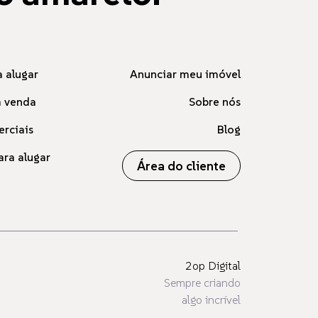
 alugar
Anunciar meu imóvel
à venda
Sobre nós
erciais
Blog
ara alugar
Área do cliente
2op Digital
Sempre criando
algo incrível