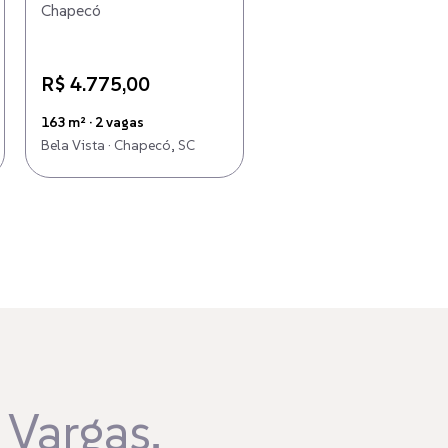
Chapecó
em Chapecó
R$ 4.775,00
R$ 6.820,00
163 m² · 2 vagas
300 m²
Bela Vista · Chapecó, SC
Esplanada · Chapecó, SC
 Vargas,