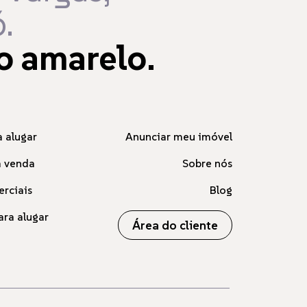
.
o amarelo.
 alugar
Anunciar meu imóvel
à venda
Sobre nós
erciais
Blog
ara alugar
Área do cliente