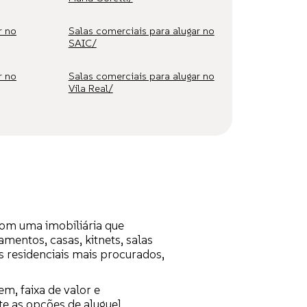
r no
Salas comerciais para alugar no
SAIC/
r no
Salas comerciais para alugar no
Vila Real/
com uma imobiliária que
entos, casas, kitnets, salas
s residenciais mais procurados,
em, faixa de valor e
te as opções de aluguel