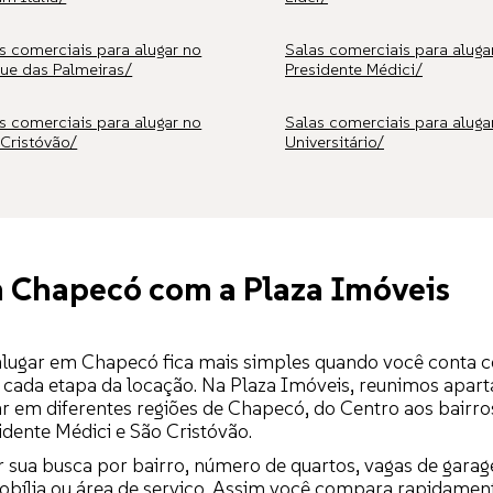
s comerciais para alugar no
Salas comerciais para aluga
ue das Palmeiras/
Presidente Médici/
s comerciais para alugar no
Salas comerciais para aluga
Cristóvão/
Universitário/
m Chapecó com a Plaza Imóveis
 alugar em Chapecó fica mais simples quando você conta 
ada etapa da locação. Na Plaza Imóveis, reunimos apartam
ar em diferentes regiões de Chapecó, do Centro aos bairro
idente Médici e São Cristóvão.
ar sua busca por bairro, número de quartos, vagas de garag
obília ou área de serviço. Assim você compara rapidamen