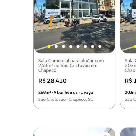
Sala Comercial para alugar com
Sala 
268m² no São Cristóvão em
203m
Chapecó
Chap
R$ 28.410
R$ 
268m² · 9 banheiros · 1 vaga
203m²
São Cristóvão · Chapecó, SC
São C