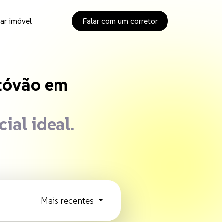
ar imóvel
Falar com um corretor
alugar no São Cri
tóvão em
cial ideal.
Mais recentes