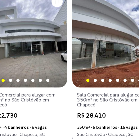
Comercial para alugar com
Sala Comercial para alugar 
² no São Cristóvão em
350m² no São Cristóvão em
ecó
Chapecó
22.730
R$ 28.410
 · 4 banheiros · 6 vagas
350m² · 5 banheiros · 16 vagas
ristóvão · Chapecó, SC
São Cristóvão · Chapecó, SC