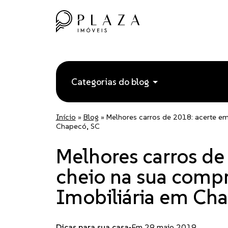
Categorias do blog
Início
»
Blog
»
Melhores carros de 2018: acerte em
Chapecó, SC
Melhores carros de
cheio na sua compr
Imobiliária em Ch
Dicas para sua casa
•
Em 29 maio 2019